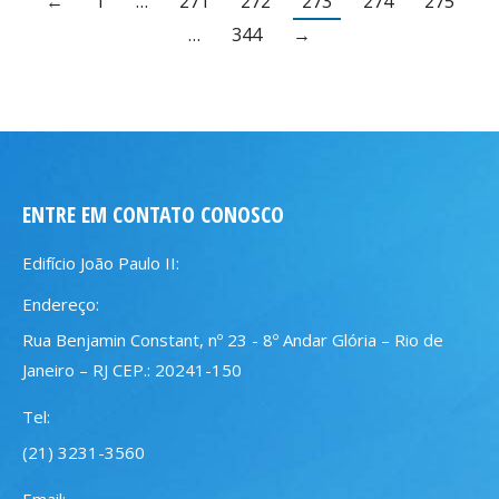
←
1
…
271
272
273
274
275
…
344
→
ENTRE EM CONTATO CONOSCO
Edifício João Paulo II:
Endereço:
Rua Benjamin Constant, nº 23 - 8º Andar Glória – Rio de
Janeiro – RJ CEP.: 20241-150
Tel:
(21) 3231-3560
Email: