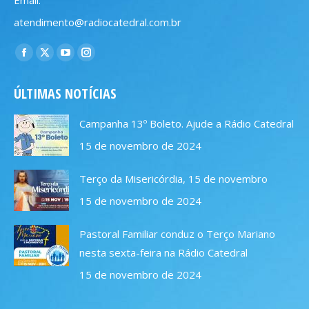
atendimento@radiocatedral.com.br
Encontre-nos em:
Facebook
X
YouTube
Instagram
page
page
page
page
ÚLTIMAS NOTÍCIAS
opens
opens
opens
opens
in
in
in
in
Campanha 13º Boleto. Ajude a Rádio Catedral
new
new
new
new
15 de novembro de 2024
window
window
window
window
Terço da Misericórdia, 15 de novembro
15 de novembro de 2024
Pastoral Familiar conduz o Terço Mariano
nesta sexta-feira na Rádio Catedral
15 de novembro de 2024