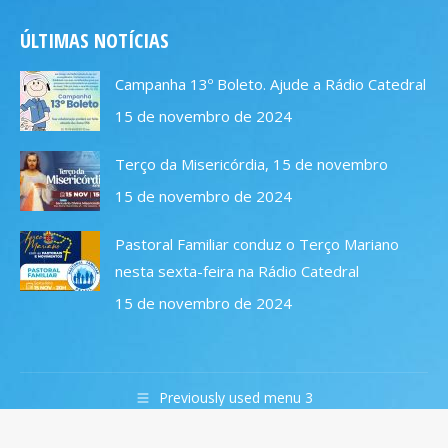
page
page
page
page
ÚLTIMAS NOTÍCIAS
opens
opens
opens
opens
in
in
in
in
Campanha 13º Boleto. Ajude a Rádio Catedral
new
new
new
new
15 de novembro de 2024
window
window
window
window
Terço da Misericórdia, 15 de novembro
15 de novembro de 2024
Pastoral Familiar conduz o Terço Mariano
nesta sexta-feira na Rádio Catedral
15 de novembro de 2024
Previously used menu 3
© 2019 Rádio Catedral FM 106,7. Todos os direitos
reservados.