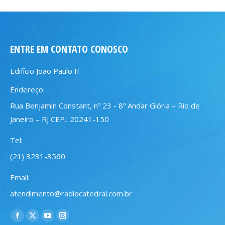
ENTRE EM CONTATO CONOSCO
Edifício João Paulo II:
Endereço:
Rua Benjamin Constant, nº 23 - 8º Andar Glória – Rio de
Janeiro – RJ CEP.: 20241-150
Tel:
(21) 3231-3560
Email:
atendimento@radiocatedral.com.br
Encontre-nos em:
Facebook
X
YouTube
Instagram